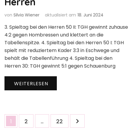
Herren
von
Silvia Wiener
aktualisiert am
18. Juni 2024
3. Spieltag bei den Herren 50 II: TGH gewinnt zuhause
4:2 gegen Hombressen und klettert an die
Tabellenspitze. 4. Spieltag bei den Herren 50 I: TGH
spielt mit reduziertem Kader 3:3 in Eschwege und
behält die Tabellenführung 4. Spieltag bei den
Herren 30: TGH gewinnt 5:1 gegen Schauenburg
WEITERLESEN
Seitennummerierung
Seite
Seite
Seite
1
2
…
22
der
Beiträge