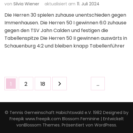
von
Silvia Wiener
aktualisiert am
11. Juli 2024
Die Herren 30 spielen zuhause unentschieden gegen
Immenhausen. Die Herren 50 I gewinnen 6:0 zuhause
gegen den TSV Jahn Calden und festigen die
Tabellenspitze Die Herren 50 II gewinnen auswärts in
Schauenburg 4:2 und bleiben knapp Tabellenführer
Seitennummerierung
Seite
Seite
Seite
1
2
18
…
der
Beiträge
© Tennis Gemeinschaft Habichtswald e.V. 1982 Designed by
Freepik www.freepik.com
Blossom Feminine | Entwickelt
von
Blossom Themes
. Präsentiert von
WordPress
.