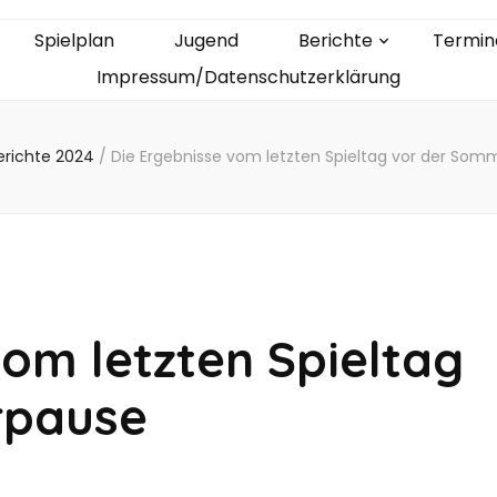
Spielplan
Jugend
Berichte
Termin
Impressum/Datenschutzerklärung
erichte 2024
/
Die Ergebnisse vom letzten Spieltag vor der So
vom letzten Spieltag
rpause