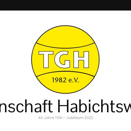
schaft Habichtsw
40 Jahre TGH – Jubiläum 2022