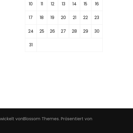
10
11
12
13
14
15
16
17
18
19
20
21
22
23
24
25
26
27
28
29
30
31
wickelt von
Blossom Themes
. Präsentiert von