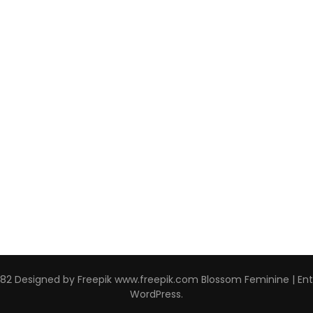
982 Designed by Freepik www.freepik.com
Blossom Feminine | Ent
WordPress
.