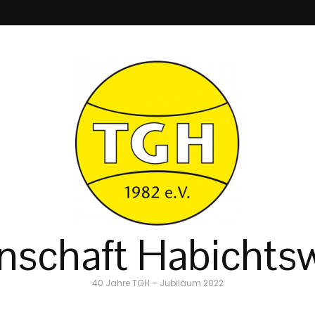
schaft Habichtsw
40 Jahre TGH – Jubiläum 2022