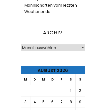
Mannschaften vom letzten
r
Wochenende
ARCHIV
Archiv
AUGUST 2026
M
D
M
D
F
S
S
1
2
3
4
5
6
7
8
9