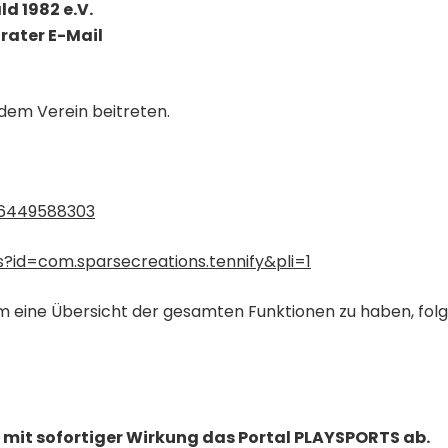
d 1982 e.V.
rater E-Mail
d dem Verein beitreten.
d6449588303
s?id=com.sparsecreations.tennify&pli=1
 um eine Übersicht der gesamten Funktionen zu haben, folg
mit sofortiger Wirkung das Portal PLAYSPORTS ab.