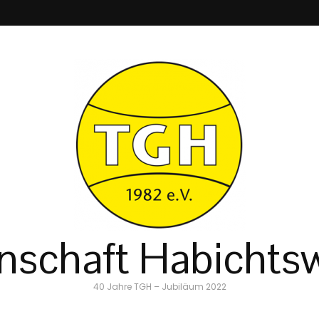
schaft Habichtsw
40 Jahre TGH – Jubiläum 2022