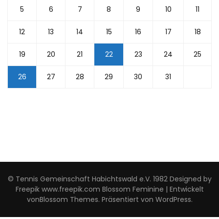
5
6
7
8
9
10
11
12
13
14
15
16
17
18
19
20
21
22
23
24
25
26
27
28
29
30
31
© Tennis Gemeinschaft Habichtswald e.V. 1982 Designed by
Freepik www.freepik.com
Blossom Feminine | Entwickelt
von
Blossom Themes
. Präsentiert von
WordPress
.