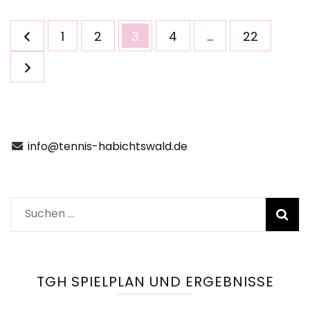
Seitennummerierung
Seite
Seite
Seite
Seite
Seite
1
2
3
4
…
22
der
Beiträge
info@tennis-habichtswald.de
Suchen
nach:
TGH SPIELPLAN UND ERGEBNISSE