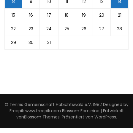
8
9
10
11
12
13
14
15
16
17
18
19
20
21
22
23
24
25
26
27
28
29
30
31
© Tennis Gemeinschaft Habichtswald e.V. 1982 Designed by
Freepik www.freepik.com
Blossom Feminine | Entwickelt
von
Blossom Themes
. Präsentiert von
WordPress
.