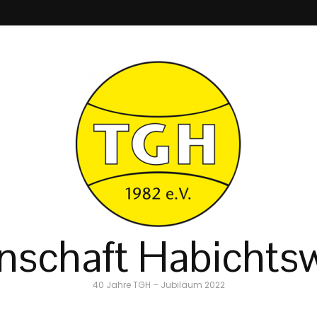
schaft Habichtsw
40 Jahre TGH – Jubiläum 2022