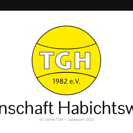
schaft Habichtsw
40 Jahre TGH – Jubiläum 2022