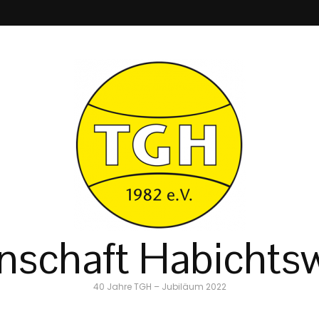
schaft Habichtsw
40 Jahre TGH – Jubiläum 2022