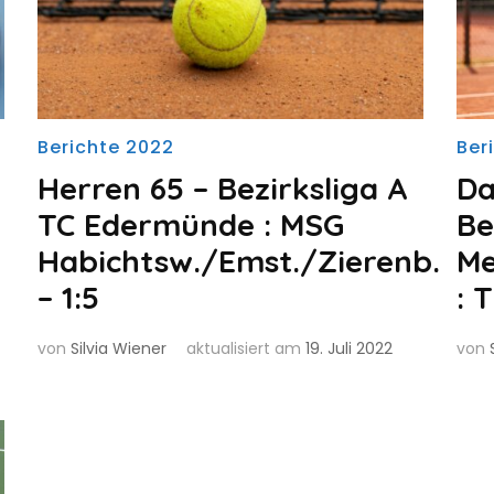
Berichte 2022
Ber
Herren 65 – Bezirksliga A
Da
TC Edermünde : MSG
Be
Habichtsw./Emst./Zierenb.
Me
– 1:5
: 
von
Silvia Wiener
aktualisiert am
19. Juli 2022
von