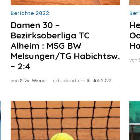
Berichte 2022
Ber
Damen 30 –
He
Bezirksoberliga TC
Od
Alheim : MSG BW
Ha
Melsungen/TG Habichtsw.
von
– 2:4
von
Silvia Wiener
aktualisiert am
19. Juli 2022