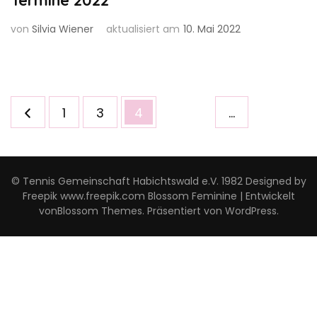
Termine 2022
von
Silvia Wiener
aktualisiert am
10. Mai 2022
Seitennummerierung
Seite
Seite
Seite
1
3
4
…
der
Beiträge
© Tennis Gemeinschaft Habichtswald e.V. 1982 Designed by
Freepik www.freepik.com
Blossom Feminine | Entwickelt
von
Blossom Themes
. Präsentiert von
WordPress
.