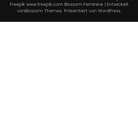
Freepik www.freepik.com
Blossom Feminine | Entwickelt
von
Blossom Themes
. Präsentiert von
WordPress
.