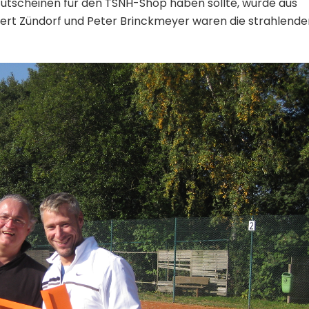
Gutscheinen für den TSNH-Shop haben sollte, wurde aus
lbert Zündorf und Peter Brinckmeyer waren die strahlende