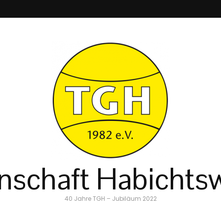
schaft Habichtsw
40 Jahre TGH – Jubiläum 2022