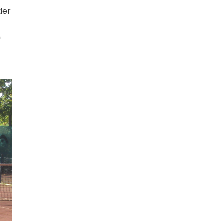
der
h