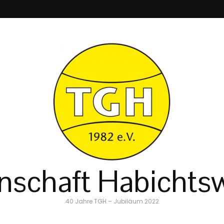
schaft Habichtsw
40 Jahre TGH – Jubiläum 2022