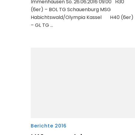
Immenhausen So. 26.06.2016 09:00 H30
(6er) – BOL TG Schauenburg MSG
Habichtswald/Olympia Kassel H40 (6er)
– GL TG …
Berichte 2016