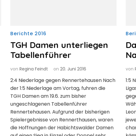
Berichte 2016
Ber
TGH Damen unterliegen
Da
Tabellenführer
Na
von
Regina Feindt
on
20. Juni 2016
von
2:4 Niederlage gegen Rennertehausen Nach
1:5 
der 1:5 Niederlage am Vortag, fuhren die
Liga
TGH Damen am 19.6. zum bisher
gege
ungeschlagenen Tabellenführer
Wäh
Rennertehausen. Aufgrund der bisherigen
Leon
Spielergebnisse von Rennerthausen, waren
jewe
die Hoffnungen der Habichtswalder Damen
chan
auf einen Sieg in Einzel oder Doppel sehr
kämp