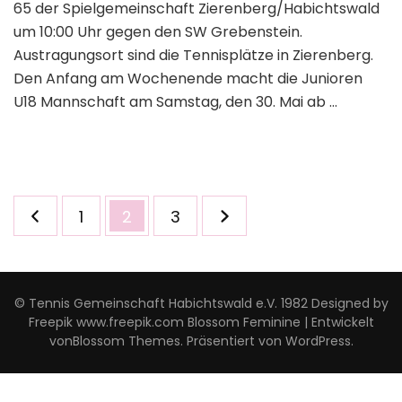
65 der Spielgemeinschaft Zierenberg/Habichtswald
um 10:00 Uhr gegen den SW Grebenstein.
Austragungsort sind die Tennisplätze in Zierenberg.
Den Anfang am Wochenende macht die Junioren
U18 Mannschaft am Samstag, den 30. Mai ab …
Seitennummerierung
Seite
Seite
Seite
1
2
3
der
Beiträge
© Tennis Gemeinschaft Habichtswald e.V. 1982 Designed by
Freepik www.freepik.com
Blossom Feminine | Entwickelt
von
Blossom Themes
. Präsentiert von
WordPress
.